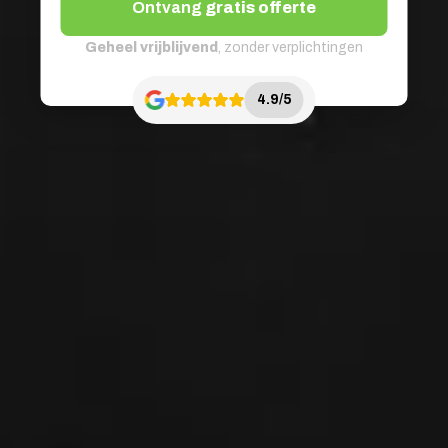
Ontvang
gratis offerte
Geheel vrijblijvend
, zonder verplichtingen
4.9/5