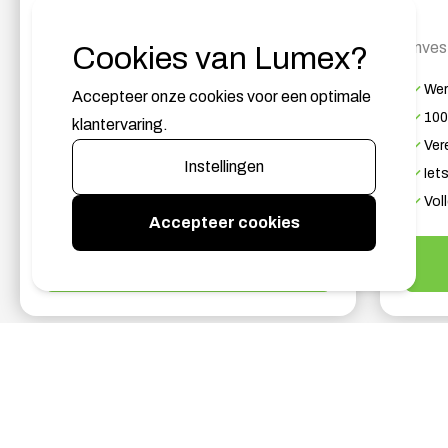
Investering v.a.
€ 5.750 incl. installatie
Inves
Cookies van Lumex?
Werkt samen met je bestaande CV-ketel
Wer
70% besparing op je gas-energiekosten
Accepteer onze cookies voor een optimale
100
Geschikt voor iedere woning
klantervaring.
Ver
Lagere investering, sneller terugverdiend
Instellingen
Iet
Hoge CO₂-reductie
Vol
Accepteer cookies
Meer advies & offerte